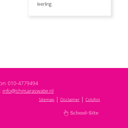
leerling
oon: 010-4779494
 :
info@shrisaraswatie.nl
|
|
Sitemap
Disclaimer
Colofon